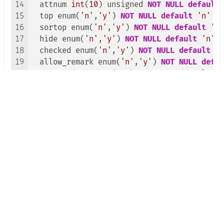
14
  attnum 
int
(
10
) unsigned 
NOT
NULL
default
15
  top enum(
'n'
,
'y'
) 
NOT
NULL
default
'n'
CO
16
  sortop enum(
'n'
,
'y'
) 
NOT
NULL
default
'n'
17
  hide enum(
'n'
,
'y'
) 
NOT
NULL
default
'n'
C
18
  checked enum(
'n'
,
'y'
) 
NOT
NULL
default
'y
19
  allow_remark enum(
'n'
,
'y'
) 
NOT
NULL
defau
20
password
varchar
(
255
) 
NOT
NULL
default
''
21
template
varchar
(
255
) 
NOT
NULL
default
''
22
  tags 
text
COMMENT
'标签'
,

23
PRIMARY KEY
 (gid),

24
  KEY author (author),

25
  KEY views (views),

26
  KEY comnum (comnum),

27
  KEY sortid (sortid),

28
  KEY top (top,
date
)

29
)ENGINE=InnoDB 
DEFAULT
 CHARSET=utf8mb4 
COLL