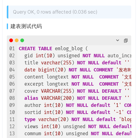
Query OK, 0 rows affected (0.036 sec)
建表测试代码
01
CREATE
TABLE
 emlog_blog (

02
  gid 
int
(
10
) unsigned 
NOT
NULL
 auto_increm
03
  title 
varchar
(
255
) 
NOT
NULL
default
''
CO
04
date
bigint
(
20
) 
NOT
NULL
COMMENT
'发布时间
05
  content longtext 
NOT
NULL
COMMENT
'文章内
06
  excerpt longtext 
NOT
NULL
COMMENT
'文章摘
07
  cover 
VARCHAR
(
255
) 
NOT
NULL
DEFAULT
''
CO
08
alias
VARCHAR
(
200
) 
NOT
NULL
DEFAULT
''
CO
09
  author 
int
(
10
) 
NOT
NULL
default
'1'
COMME
10
  sortid 
int
(
10
) 
NOT
NULL
default
'-1'
COMM
11
type
varchar
(
20
) 
NOT
NULL
default
'blog'
12
  views 
int
(
10
) unsigned 
NOT
NULL
default
'
13
  comnum 
int
(
10
) unsigned 
NOT
NULL
default